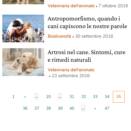
Veterinaria dell'animale
7 ottobre 2016
Antropomorfismo, quando i
cani capiscono le nostre parole
Biodiversità
30 settembre 2016
Artrosi nel cane. Sintomi, cure
e rimedi naturali
Veterinaria dell'animale
23 settembre 2016
...
...
1
«
20
31
32
33
34
35
...
36
37
38
39
40
»
47