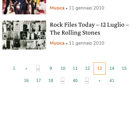
Musica
11 gennaio 2010
Rock Files Today – 12 Luglio –
The Rolling Stones
Musica
11 gennaio 2010
...
1
«
9
10
11
12
13
14
15
...
...
16
17
18
40
»
41