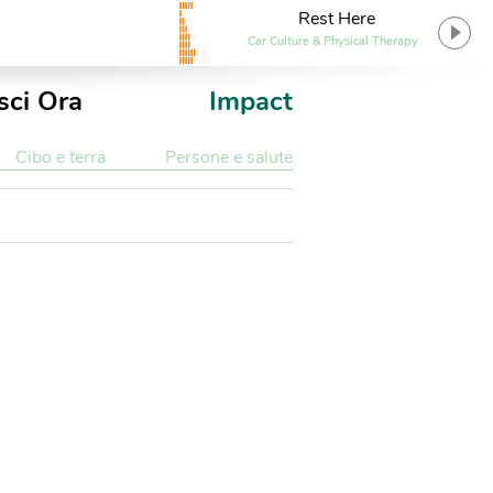
Rest Here
Car Culture & Physical Therapy
sci Ora
Impact
Cibo e terra
Persone e salute