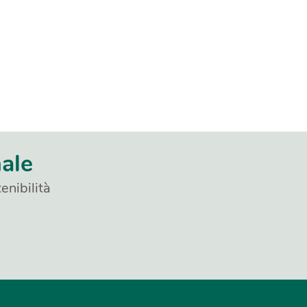
nale
enibilità