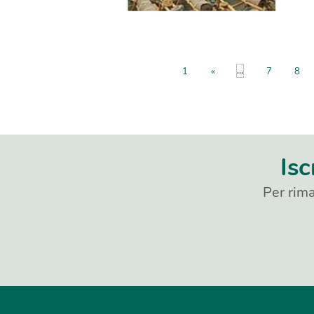
...
1
«
7
8
Isc
Per rima