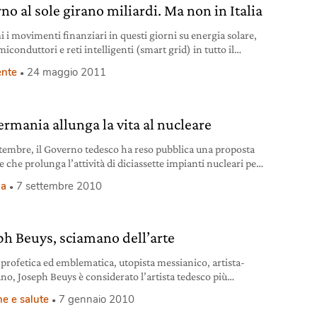
no al sole girano miliardi. Ma non in Italia
 i movimenti finanziari in questi giorni su energia solare,
miconduttori e reti intelligenti (smart grid) in tutto il
.
nte
24 maggio 2011
ermania allunga la vita al nucleare
ettembre, il Governo tedesco ha reso pubblica una proposta
e che prolunga l’attività di diciassette impianti nucleari per
iodo medio di 12 anni. La decisione è…
ia
7 settembre 2010
ph Beuys, sciamano dell’arte
 profetica ed emblematica, utopista messianico, artista-
no, Joseph Beuys è considerato l’artista tedesco più
nformista e all’avanguardia degli ultimi decenni.
e e salute
7 gennaio 2010