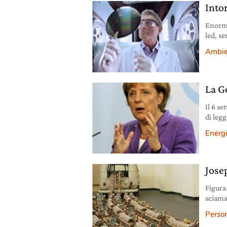
Intor
Enormi
led, se
mondo
Ambie
La G
Il 6 s
di legg
un per
Energ
Jose
Figura
sciama
antico
Person