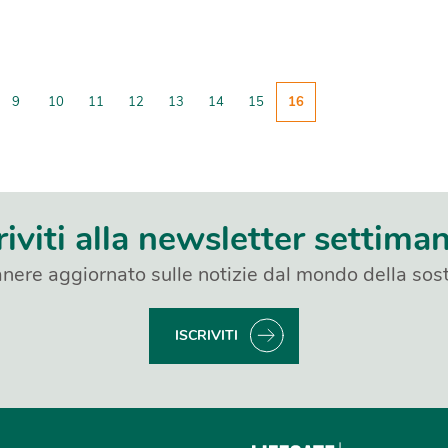
9
10
11
12
13
14
15
16
riviti alla newsletter settima
nere aggiornato sulle notizie dal mondo della sost
ISCRIVITI