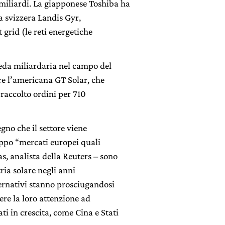
iliardi. La giapponese Toshiba ha
la svizzera Landis Gyr,
 grid (le reti energetiche
reda miliardaria nel campo del
ere l’americana GT Solar, che
raccolto ordini per 710
gno che il settore viene
ppo “mercati europei quali
s, analista della Reuters – sono
tria solare negli anni
vernativi stanno prosciugandosi
gere la loro attenzione ad
i in crescita, come Cina e Stati