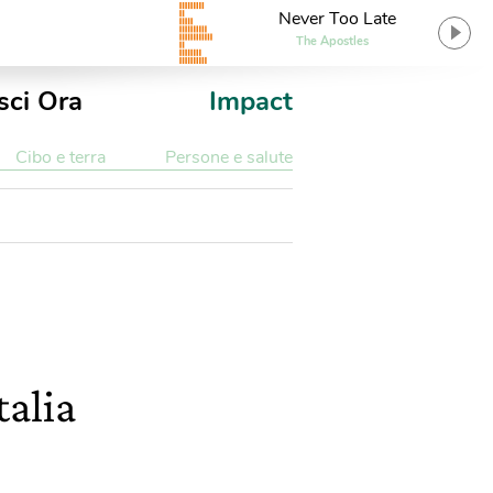
Never Too Late
The Apostles
sci Ora
Impact
Cibo e terra
Persone e salute
talia