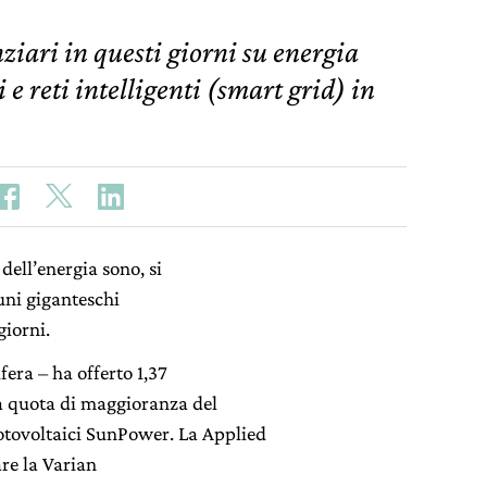
iari in questi giorni su energia
 e reti intelligenti (smart grid) in
 dell’energia sono, si
cuni giganteschi
giorni.
fera – ha offerto 1,37
na quota di maggioranza del
otovoltaici SunPower. La Applied
are la Varian