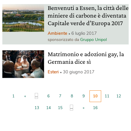
Benvenuti a Essen, la città delle
miniere di carbone è diventata
Capitale verde d’Europa 2017
Ambiente
6 luglio 2017
sponsorizzato da
Gruppo Unipol
Matrimonio e adozioni gay, la
Germania dice sì
Esteri
30 giugno 2017
...
1
«
6
7
8
9
10
11
12
...
13
14
15
»
16