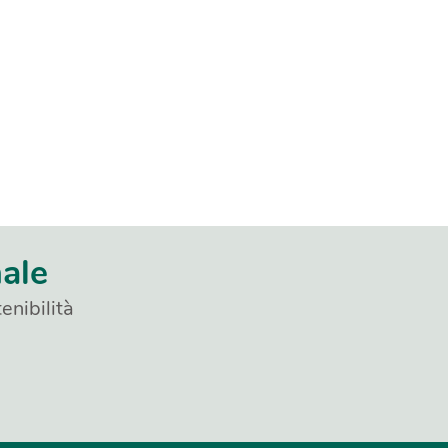
nale
enibilità