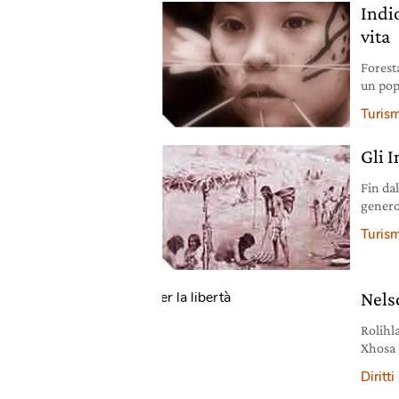
Indi
vita
Forest
un pop
cercat
Turis
Gli I
Fin da
genero
Turis
Nels
Rolihl
Xhosa s
villag
Diritti
capo v