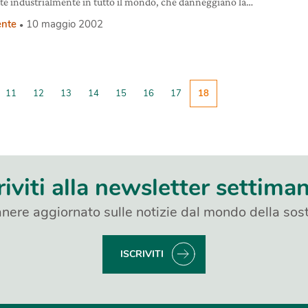
te industrialmente in tutto il mondo, che danneggiano la
 dell’uomo e l’ambiente. La convenzione di Stoccolma del
nte
10 maggio 2002
i basa sul principio di precauzione e mira a garantire
nazione sicura di tali sostanze, nonché riduzioni nella
va produzione e uso. Si chiamano Pop – Persistent Organic
nts gli inquinanti più diffusi nell’ecosfera.
11
12
13
14
15
16
17
18
riviti alla newsletter settima
nere aggiornato sulle notizie dal mondo della sost
ISCRIVITI