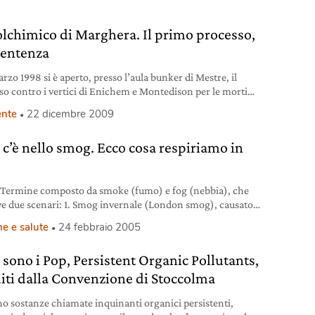
ita una rigida educazione britannica e fu prescelto per
consigliere del re
olchimico di Marghera. Il primo processo,
 sentenza
arzo 1998 si è aperto, presso l’aula bunker di Mestre, il
so contro i vertici di Enichem e Montedison per le morti
e dalle lavorazioni di CVM e PVC al Petrolchimico di Porto
nte
22 dicembre 2009
era.
 c’è nello smog. Ecco cosa respiriamo in
Termine composto da smoke (fumo) e fog (nebbia), che
ve due scenari: 1. Smog invernale (London smog), causato
ate concentrazioni di particolato, polveri sottili (PM10) e
e e salute
24 febbraio 2005
de solforosa (SO2), in presenza di alta umidità (> 80%) e
ature da -3° a 5°C; 2. Smog fotochimico (Los Angeles
 sono i Pop, Persistent Organic Pollutants,
 causato da elevate concentrazioni di
iti dalla Convenzione di Stoccolma
no sostanze chiamate inquinanti organici persistenti,