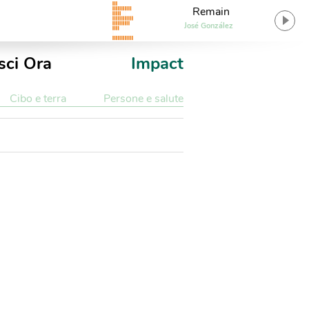
Remain
José González
sci Ora
Impact
Cibo e terra
Persone e salute