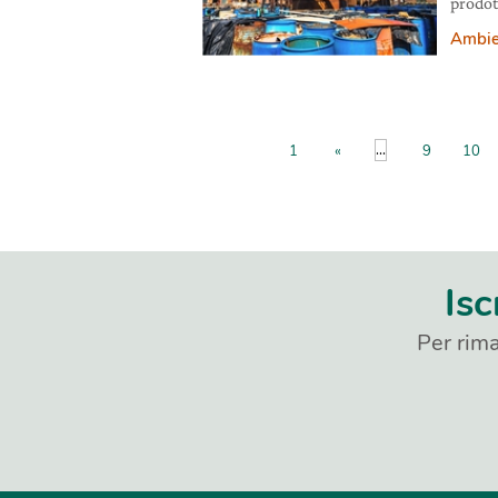
prodot
salute
Ambie
2001 s
l’elimi
relati
Polluta
...
1
«
9
10
Isc
Per rima