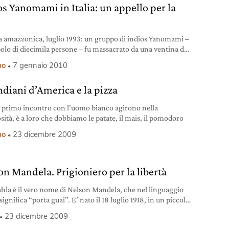
os Yanomami in Italia: un appello per la
a amazzonica, luglio 1993: un gruppo di indios Yanomami –
olo di diecimila persone – fu massacrato da una ventina di
ori d’oro.
mo
7 gennaio 2010
ndiani d’America e la pizza
l primo incontro con l’uomo bianco agirono nella
sità, è a loro che dobbiamo le patate, il mais, il pomodoro
mo
23 dicembre 2009
on Mandela. Prigioniero per la libertà
ahla è il vero nome di Nelson Mandela, che nel linguaggio
ignifica “porta guai”. E’ nato il 18 luglio 1918, in un piccolo
gio, lontano dalle grandi città del suo paese. Suo padre, un
23 dicembre 2009
illaggio decaduto, morì quando aveva 9 anni. Gli venne