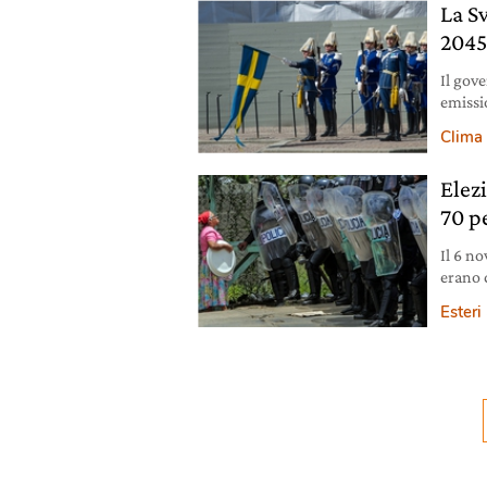
La Sv
204
Il gov
emissi
indiet
Clima
Elez
70 pe
Il 6 no
erano c
paese,
Esteri
nicara
un’org
dell’Am
del Fr