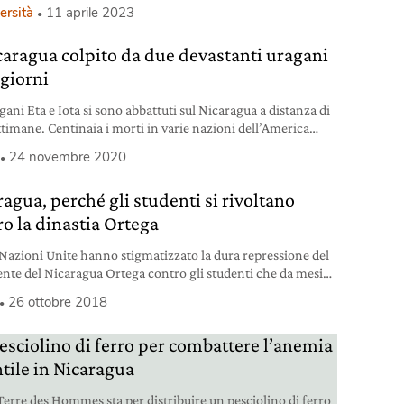
to socio-culturale.
ersità
11 aprile 2023
icaragua colpito da due devastanti uragani
 giorni
gani Eta e Iota si sono abbattuti sul Nicaragua a distanza di
ttimane. Centinaia i morti in varie nazioni dell’America
.
24 novembre 2020
ragua, perché gli studenti si rivoltano
ro la dinastia Ortega
Nazioni Unite hanno stigmatizzato la dura repressione del
ente del Nicaragua Ortega contro gli studenti che da mesi
edono le dimissioni.
26 ottobre 2018
esciolino di ferro per combattere l’anemia
ntile in Nicaragua
Terre des Hommes sta per distribuire un pesciolino di ferro