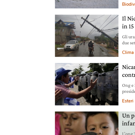
contes
Biodiv
Il N
in 15
Gli ura
due se
Latina
Clima
Nica
cont
Ong e 
presid
ne chi
Esteri
Un p
infa
L’ong 