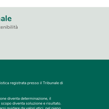
nale
enibilità
istica registrata presso il Tribunale di
one diventa determinazione, il
 scopo diventa soluzione e risultato.
rsi guidare da valori etici, nel pieno