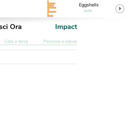
Eggshells
Dehd
sci Ora
Impact
Cibo e terra
Persone e salute