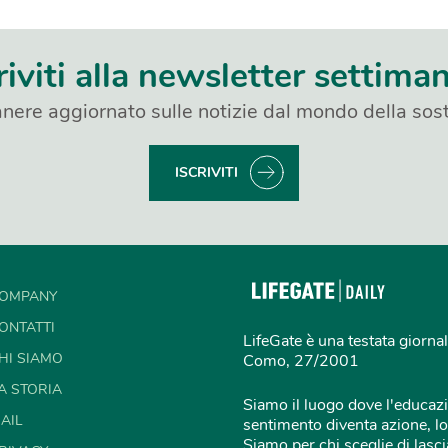
riviti alla newsletter settima
nere aggiornato sulle notizie dal mondo della sost
ISCRIVITI
OMPANY
ONTATTI
LifeGate è una testata giornal
HI SIAMO
Como, 27/2001
A STORIA
Siamo il luogo dove l'educazi
AIL
sentimento diventa azione, lo
Siamo per chi sceglie di lascia