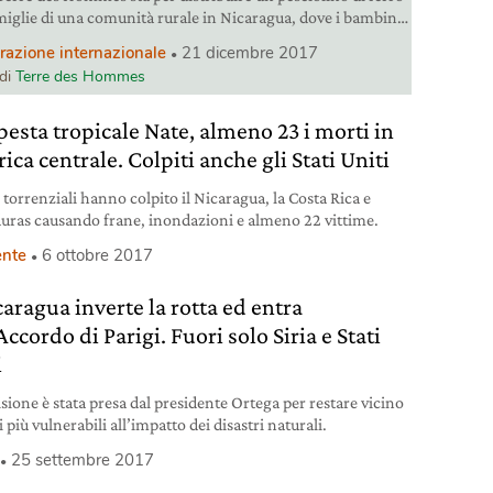
amiglie di una comunità rurale in Nicaragua, dove i bambini
o di anemia. Un piccolo aiuto per migliorare la loro vita.
razione internazionale
21 dicembre 2017
 di
Terre des Hommes
esta tropicale Nate, almeno 23 i morti in
ca centrale. Colpiti anche gli Stati Uniti
 torrenziali hanno colpito il Nicaragua, la Costa Rica e
uras causando frane, inondazioni e almeno 22 vittime.
nte
6 ottobre 2017
caragua inverte la rotta ed entra
Accordo di Parigi. Fuori solo Siria e Stati
i
isione è stata presa dal presidente Ortega per restare vicino
i più vulnerabili all’impatto dei disastri naturali.
25 settembre 2017