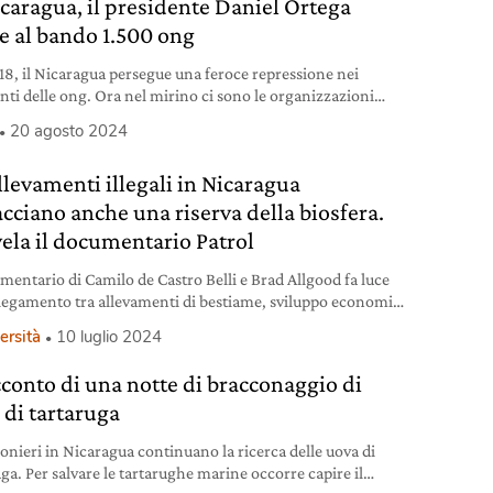
icaragua, il presidente Daniel Ortega
e al bando 1.500 ong
18, il Nicaragua persegue una feroce repressione nei
nti delle ong. Ora nel mirino ci sono le organizzazioni
se.
20 agosto 2024
llevamenti illegali in Nicaragua
cciano anche una riserva della biosfera.
vela il documentario Patrol
umentario di Camilo de Castro Belli e Brad Allgood fa luce
llegamento tra allevamenti di bestiame, sviluppo economico
e e attività illegali.
ersità
10 luglio 2024
acconto di una notte di bracconaggio di
 di tartaruga
conieri in Nicaragua continuano la ricerca delle uova di
ga. Per salvare le tartarughe marine occorre capire il