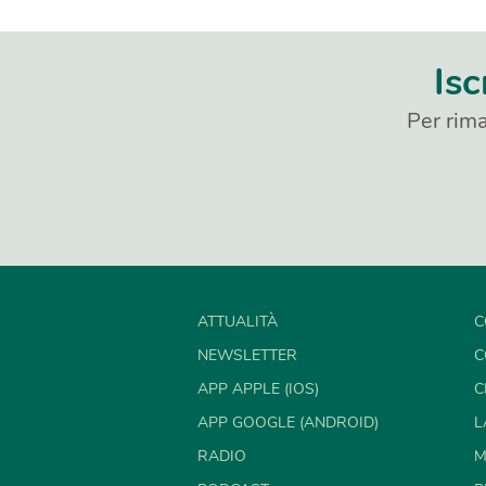
Isc
Per rima
ATTUALITÀ
C
NEWSLETTER
C
APP APPLE (IOS)
C
APP GOOGLE (ANDROID)
L
RADIO
M