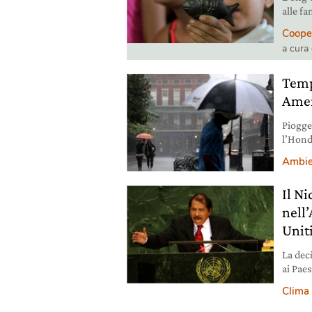
alle f
soffron
Coope
a cura
Temp
Ameri
Piogge
l’Hond
Ambie
Il Ni
nell’
Unit
La dec
ai Paes
Clima