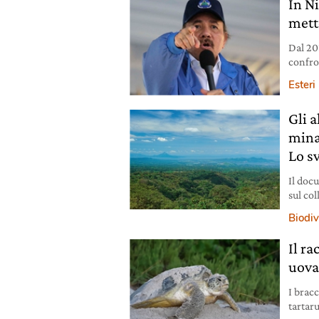
In N
mett
Dal 20
confro
religio
Esteri
Gli a
mina
Lo s
Il doc
sul co
e social
Biodiv
Il r
uova
I brac
tartaru