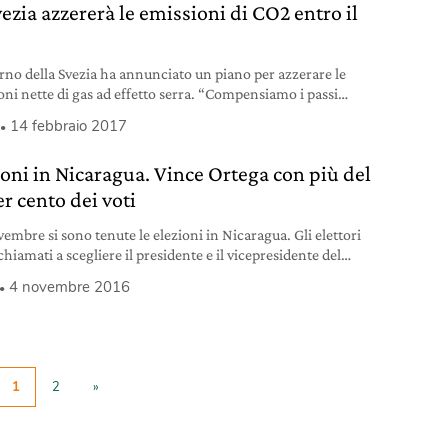
ezia azzererà le emissioni di CO2 entro il
5
erno della Svezia ha annunciato un piano per azzerare le
oni nette di gas ad effetto serra. “Compensiamo i passi
ro di Donald Trump”.
14 febbraio 2017
ioni in Nicaragua. Vince Ortega con più del
r cento dei voti
vembre si sono tenute le elezioni in Nicaragua. Gli elettori
hiamati a scegliere il presidente e il vicepresidente del
 i membri dell’assemblea nazionale e i rappresentanti
4 novembre 2016
guensi del Parlamento centroamericano,
anizzazione internazionale volta all’integrazione tra i paesi
erica centrale. Il presidente in carica Daniel Ortega, leader
onte sandinista di liberazione nazionale (Fsln), insieme
1
2
»