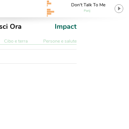
Don't Talk To Me
Porij
sci Ora
Impact
Cibo e terra
Persone e salute