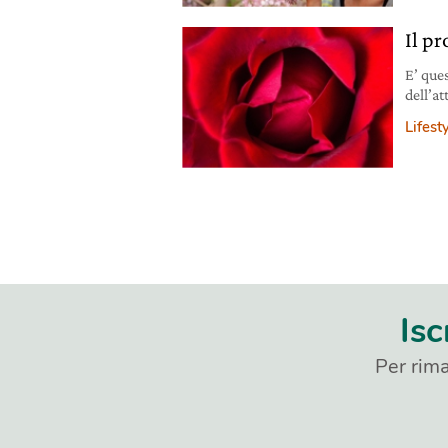
Il p
E’ que
dell’a
Lifest
Isc
Per rima