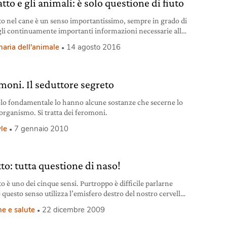
atto e gli animali: è solo questione di fiuto
tto nel cane è un senso importantissimo, sempre in grado di
gli continuamente importanti informazioni necessarie alla
alla sopravvivenza.
naria dell'animale
14 agosto 2016
moni. Il seduttore segreto
lo fondamentale lo hanno alcune sostanze che secerne lo
 organismo. Si tratta dei feromoni.
yle
7 gennaio 2010
to: tutta questione di naso!
no dei cinque sensi. Purtroppo è difficile parlarne
vello,
 non verbale.
e e salute
22 dicembre 2009