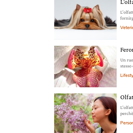
L’olf
L’olfa
fornir
vita e 
Veteri
Fero
Un ruo
stesso
Lifest
Olfat
L’olfatto è u
perchè questo senso utilizza l’emisfero destro del nostro cer
quello
Person