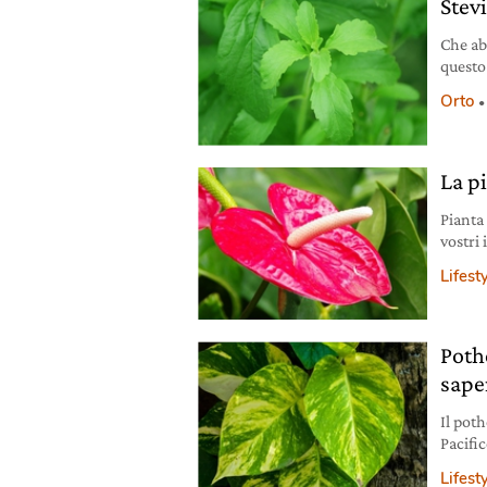
Stevi
Che ab
questo
coltiva
Orto
La p
Pianta 
vostri
su com
Lifest
Poth
sape
Il pot
Pacific
coltiva
Lifest