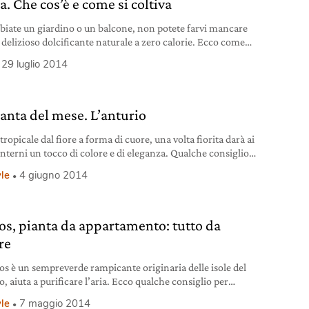
a. Che cos’è e come si coltiva
biate un giardino o un balcone, non potete farvi mancare
 delizioso dolcificante naturale a zero calorie. Ecco come
rlo.
29 luglio 2014
ianta del mese. L’anturio
tropicale dal fiore a forma di cuore, una volta fiorita darà ai
 interni un tocco di colore e di eleganza. Qualche consiglio
e coltivarla.
yle
4 giugno 2014
os, pianta da appartamento: tutto da
re
hos è un sempreverde rampicante originaria delle isole del
o, aiuta a purificare l’aria. Ecco qualche consiglio per
rla in casa.
yle
7 maggio 2014