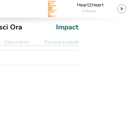
Heart2Heart
Trickpony
sci Ora
Impact
Cibo e terra
Persone e salute