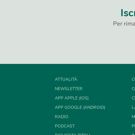
Isc
Per rima
ATTUALITÀ
C
NEWSLETTER
C
APP APPLE (IOS)
C
APP GOOGLE (ANDROID)
L
RADIO
M
PODCAST
P