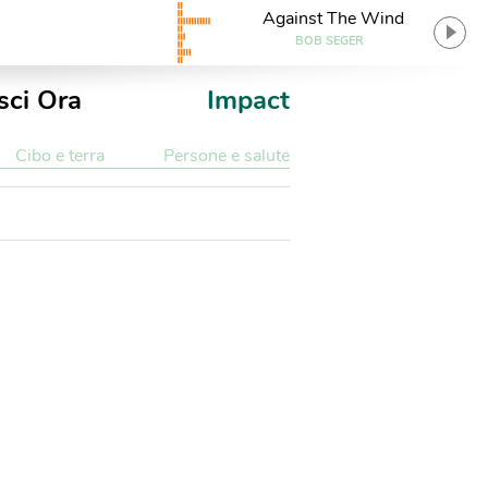
Against The Wind
BOB SEGER
sci Ora
Impact
Cibo e terra
Persone e salute