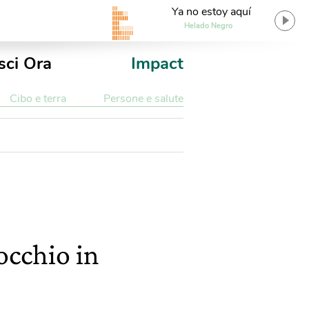
Ya no estoy aquí
Helado Negro
sci Ora
Impact
Cibo e terra
Persone e salute
occhio in