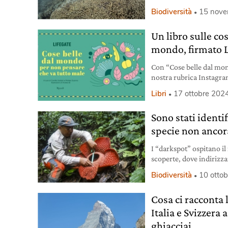
National Geographic soc
Biodiversità
15 nov
Un libro sulle co
mondo, firmato 
Con “Cose belle dal mon
nostra rubrica Instagra
positivo su persone e am
Libri
17 ottobre 202
Sono stati identif
specie non ancor
I “darkspot” ospitano i
scoperte, dove indirizza
nuovo studio.
Biodiversità
10 otto
Cosa ci racconta 
Italia e Svizzera 
ghiacciai