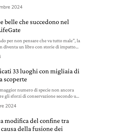
iety.
embre 2024
se belle che succedono nel
LifeGate
do per non pensare che va tutto male”, la
m diventa un libro con storie di impatto
biente. È in libreria dal 5 novembre.
4
icati 33 luoghi con migliaia di
a scoperte
l maggior numero di specie non ancora
re gli sforzi di conservazione secondo un
bre 2024
la modifica del confine tra
a causa della fusione dei