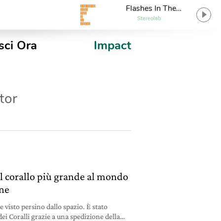
Flashes In The
Afternoon
Stereolab
sci Ora
Impact
tor
il corallo più grande al mondo
one
 visto persino dallo spazio. È stato
ei Coralli grazie a una spedizione della