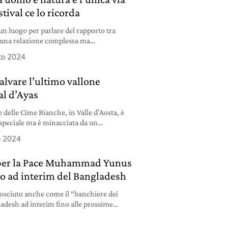
stival ce lo ricorda
 un luogo per parlare del rapporto tra
, una relazione complessa ma
to 2024
salvare l’ultimo vallone
al d’Ayas
delle Cime Bianche, in Valle d’Aosta, è
speciale ma è minacciata da un
C’è chi si batte per la sua salvaguardia.
o 2024
 per la Pace Muhammad Yunus
no ad interim del Bangladesh
ciuto anche come il “banchiere dei
ladesh ad interim fino alle prossime