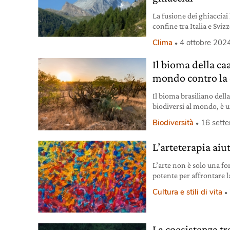
La fusione dei ghiacciai 
confine tra Italia e Svizz
in Europa.
Clima
4 ottobre 202
Il bioma della caa
mondo contro la c
Il bioma brasiliano della
biodiversi al mondo, è u
Biodiversità
16 sett
L’arteterapia aiu
L’arte non è solo una f
potente per affrontare la
contro l’ecoansia.
Cultura e stili di vita
La coesistenza tr