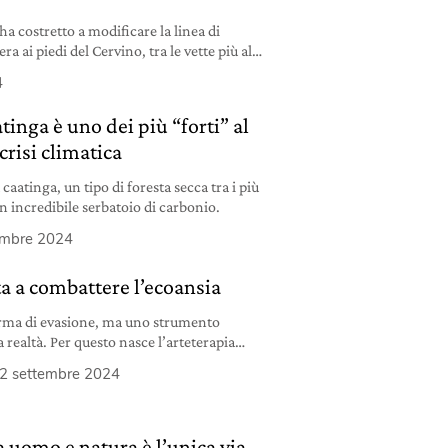
ha costretto a modificare la linea di
era ai piedi del Cervino, tra le vette più alte
4
tinga è uno dei più “forti” al
risi climatica
 caatinga, un tipo di foresta secca tra i più
n incredibile serbatoio di carbonio.
embre 2024
ta a combattere l’ecoansia
orma di evasione, ma uno strumento
 realtà. Per questo nasce l’arteterapia
2 settembre 2024
a uomo e natura è l’unica via