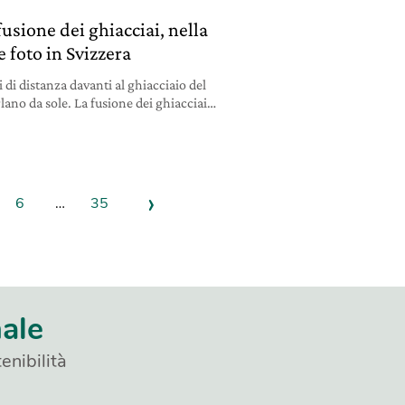
fusione dei ghiacciai, nella
e foto in Svizzera
i di distanza davanti al ghiacciaio del
lano da sole. La fusione dei ghiacciai
4
›
6
…
35
nale
enibilità