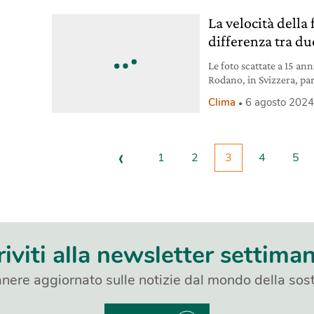
La velocità della 
differenza tra du
Le foto scattate a 15 ann
Rodano, in Svizzera, par
toglie il fiato.
Clima
6 agosto 202
‹
1
2
3
4
5
riviti alla newsletter settima
nere aggiornato sulle notizie dal mondo della sost