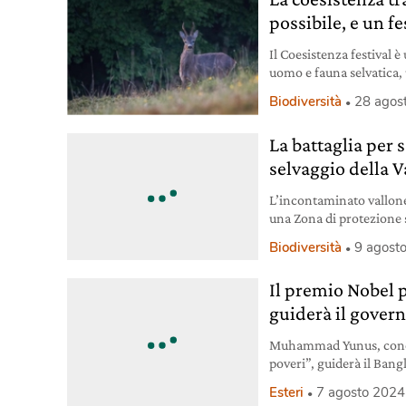
possibile, e un fe
Il Coesistenza festival è
uomo e fauna selvatica
imprescindibile.
Biodiversità
28 agos
La battaglia per 
selvaggio della V
L’incontaminato vallone 
una Zona di protezione 
collegamento funiviario. 
Biodiversità
9 agost
Il premio Nobel
guiderà il gover
Muhammad Yunus, conos
poveri”, guiderà il Bang
elezioni.
Esteri
7 agosto 2024