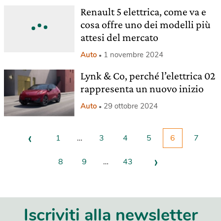
Renault 5 elettrica, come va e
cosa offre uno dei modelli più
attesi del mercato
Auto
1 novembre 2024
Lynk & Co, perché l’elettrica 02
rappresenta un nuovo inizio
Auto
29 ottobre 2024
‹
1
…
3
4
5
6
7
›
8
9
…
43
Iscriviti alla newsletter