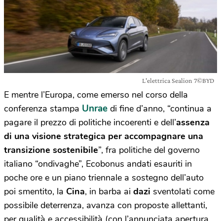
L'elettrica Sealion 7©BYD
E mentre l’Europa, come emerso nel corso della
Unrae
conferenza stampa
di fine d’anno, “continua a
pagare il prezzo di politiche incoerenti e dell’
assenza
di una visione strategica per
accompagnare una
transizione sostenibile
”, fra politiche del governo
italiano “ondivaghe”, Ecobonus andati esauriti in
poche ore e un piano triennale a sostegno dell’auto
poi smentito, la
Cina
, in barba ai
dazi
sventolati come
possibile deterrenza, avanza con proposte allettanti,
per qualità e accessibilità (con l’annunciata apertura