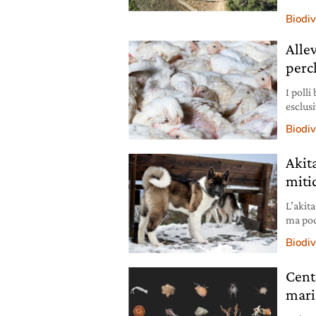
year 20
Biodiv
weepin
the ga
Alle
40.000
perc
I polli
esclus
indagi
Biodiv
Akit
miti
L’akit
ma poc
mitico
Biodiv
Cent
mari