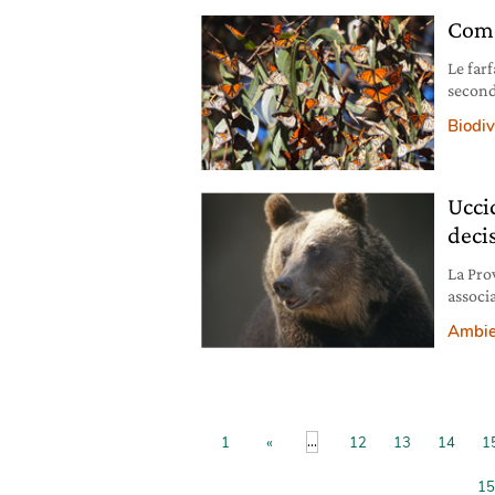
Come
Le far
second
climati
Biodiv
Uccid
deci
La Prov
associa
giudizi
Ambie
...
1
«
12
13
14
1
15