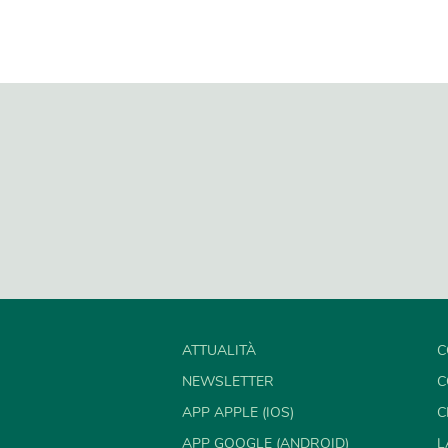
ATTUALITÀ
C
NEWSLETTER
C
APP APPLE (IOS)
C
APP GOOGLE (ANDROID)
L