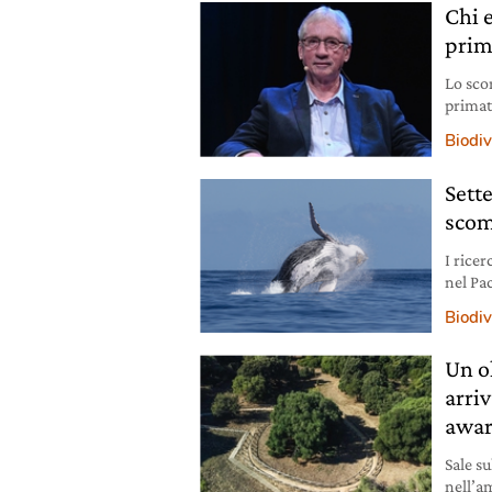
Chi 
prim
Lo scor
primat
insegn
Biodiv
dell’a
Sett
scom
I rice
nel Pa
di cal
Biodiv
Un o
arri
awar
Sale su
nell’a