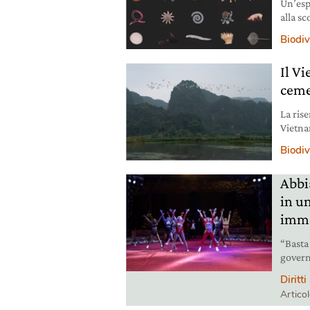
Un’esp
alla s
molte a
Biodiv
Il V
ceme
La rise
Vietna
compro
Biodiv
Abbi
in u
imm
“Basta 
govern
sosten
Diritt
Artico