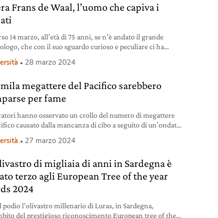
era Frans de Waal, l’uomo che capiva i
ati
so 14 marzo, all’età di 75 anni, se n’è andato il grande
ologo, che con il suo sguardo curioso e peculiare ci ha
ato a guardare le altre specie senza le lenti deformanti
ersità
28 marzo 2024
ntropocentrismo.
emila megattere del Pacifico sarebbero
parse per fame
rcatori hanno osservato un crollo del numero di megattere
cifico causato dalla mancanza di cibo a seguito di un’ondata
do anomalo
ersità
27 marzo 2024
livastro di migliaia di anni in Sardegna è
vato terzo agli European Tree of the year
ds 2024
l podio l’olivastro millenario di Luras, in Sardegna,
mbito del prestigioso riconoscimento European tree of the