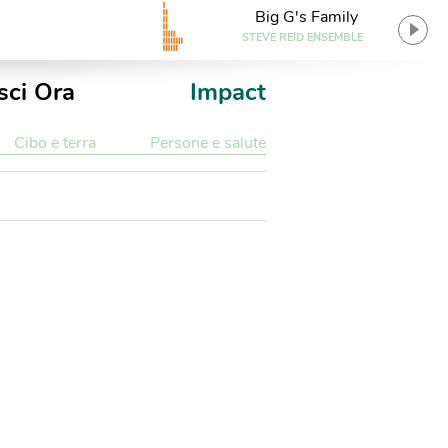
Big G's Family
STEVE REID ENSEMBLE
sci Ora
Impact
Cibo e terra
Persone e salute