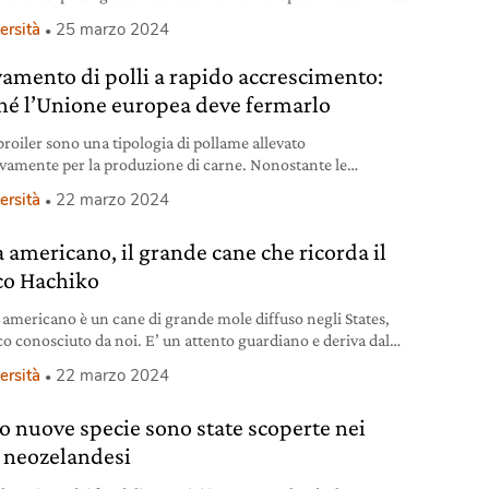
24: l’albero italiano ottiene il terzo posto, dietro a “The
ersità
25 marzo 2024
g beach of Bayeux” in Francia e al vincitore “The heart of
rden” in Polonia, quest’ultimo accreditato con quasi
vamento di polli a rapido accrescimento:
 voti. European Tree of the year
hé l’Unione europea deve fermarlo
 broiler sono una tipologia di pollame allevato
ivamente per la produzione di carne. Nonostante le
ni, l’Ue non ha ancora fermato gli allevamenti.
ersità
22 marzo 2024
a americano, il grande cane che ricorda il
co Hachiko
a americano è un cane di grande mole diffuso negli States,
o conosciuto da noi. E’ un attento guardiano e deriva dal
 Hachiko giapponese
ersità
22 marzo 2024
o nuove specie sono state scoperte nei
 neozelandesi