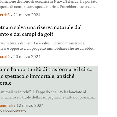
lorazione dei fondali oceanici in Nuova Zelanda, ha portato
coperta di cento nuove specie marine. Potrebbero essercene
ltre.
ersità
21 marzo 2024
ietnam salva una riserva naturale dal
nto e dai campi da golf
rva naturale di Tien Hai è salva: il primo ministro del
m si è opposto a un progetto immobiliare che ne avrebbe
messo la biodiversità.
ersità
20 marzo 2024
amo l’opportunità di trasformare il circo
no spettacolo immortale, anziché
orale
animali nei circhi”. È l’appello che Lav ha lanciato al
o italiano e il titolo della campagna che tutti noi possiamo
ere.
i animali
12 marzo 2024
lo sponsorizzato