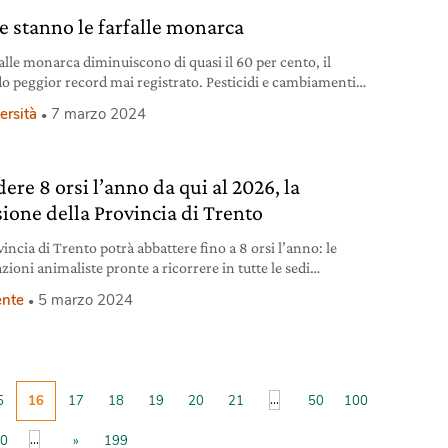
 stanno le farfalle monarca
falle monarca diminuiscono di quasi il 60 per cento, il
o peggior record mai registrato. Pesticidi e cambiamenti
ci le cause principali.
ersità
7 marzo 2024
ere 8 orsi l’anno da qui al 2026, la
sione della Provincia di Trento
incia di Trento potrà abbattere fino a 8 orsi l’anno: le
zioni animaliste pronte a ricorrere in tutte le sedi
arie.
nte
5 marzo 2024
...
5
16
17
18
19
20
21
50
100
...
0
»
199