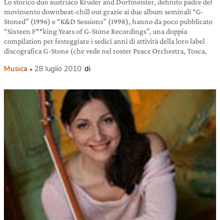
Lo storico duo austriaco Kruder and Dorfmeister, definito padre del
movimento downbeat-chill out grazie ai due album seminali “G-
Stoned” (1996) e “K&D Sessions” (1998), hanno da poco pubblicato
“Sixteen F**king Years of G-Stone Recordings”, una doppia
compilation per festeggiare i sedici anni di attività della loro label
discografica G-Stone (che vede nel roster Peace Orchestra, Tosca,
Musica
28 luglio 2010
di