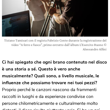
Tiziano Tamisari con il regista Fabrizio Conte durante la registrazione del
video “A ferro e fuoco”, primo estratto dall’album L’Esercito Buono ©
Alessandro Alfini
Ci hai spiegato che ogni brano contenuto nel disco
è una storia a sé. Questo è vero anche
musicalmente? Quali sono, a livello musicale, le
influenze che possiamo trovare nei tuoi pezzi?
Proprio perché le canzoni nascono da frammenti
raccolti in luoghi e da esperienze condivise con
persone chilometricamente e culturalmente molto