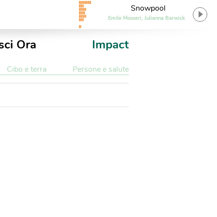
Snowpool
Emile Mosseri, Julianna Barwick
sci Ora
Impact
Cibo e terra
Persone e salute