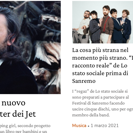
La cosa più strana nel
momento più strano. “I
racconto reale” de Lo
stato sociale prima di
Sanremo
I “regaz” de Lo stato sociale si
sono preparati a partecipare al
il nuovo
Festival di Sanremo facendo
uscire cinque dischi, uno per og
er dei Jet
membro della band.
Musica
1 marzo 2021
ping girl, secondo progetto
: un libro per bambini e un