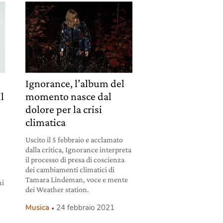
Ignorance, l’album del
l
momento nasce dal
dolore per la crisi
climatica
Uscito il 5 febbraio e acclamato
dalla critica, Ignorance interpreta
il processo di presa di coscienza
dei cambiamenti climatici di
Tamara Lindeman, voce e mente
ni
dei Weather station.
Musica
24 febbraio 2021