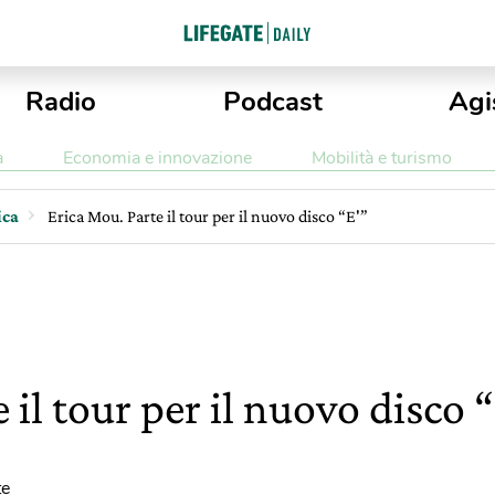
Radio
Podcast
Agi
a
Economia e innovazione
Mobilità e turismo
ica
Erica Mou. Parte il tour per il nuovo disco “E'”
 il tour per il nuovo disco 
te