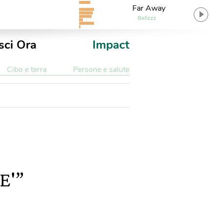
Far Away
Bellzzz
sci Ora
Impact
Cibo e terra
Persone e salute
“E'”