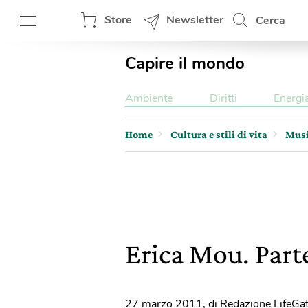
Store
Newsletter
Cerca
Capire il mondo
Ambiente
Diritti
Energi
Home
Cultura e stili di vita
Mus
Erica Mou. Parte
27 marzo 2011
,
di Redazione LifeGa