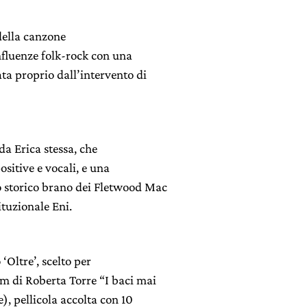
della canzone
nfluenze folk-rock con una
ta proprio dall’intervento di
 da Erica stessa, che
sitive e vocali, e una
lo storico brano dei Fletwood Mac
ituzionale Eni.
‘Oltre’, scelto per
lm di Roberta Torre “I baci mai
le), pellicola accolta con 10