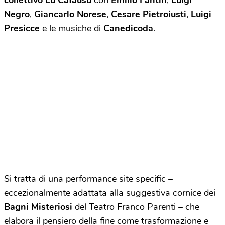
collettivo Lu Cafausu
con
Emilio Fantin
,
Luigi
Negro
,
Giancarlo Norese
,
Cesare Pietroiusti
,
Luigi
Presicce
e le musiche di
Canedicoda
.
Si tratta di una performance site specific –
eccezionalmente adattata alla suggestiva cornice dei
Bagni Misteriosi
del Teatro Franco Parenti – che
elabora il pensiero della fine come trasformazione e