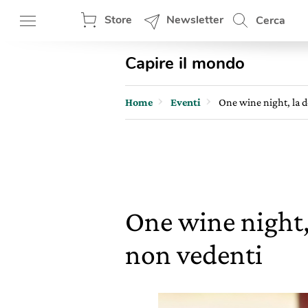
Store
Newsletter
Cerca
Capire il mondo
Home
Eventi
One wine night, la d
One wine night, 
non vedenti