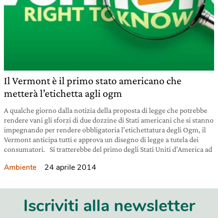
Il Vermont è il primo stato americano che
metterà l’etichetta agli ogm
A qualche giorno dalla notizia della proposta di legge che potrebbe
rendere vani gli sforzi di due dozzine di Stati americani che si stanno
impegnando per rendere obbligatoria l’etichettatura degli Ogm, il
Vermont anticipa tutti e approva un disegno di legge a tutela dei
consumatori. Si tratterebbe del primo degli Stati Uniti d’America ad
24 aprile 2014
Ambiente
Iscriviti alla newsletter