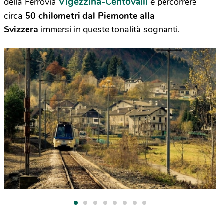
Vigezzina-Centovalli
della Ferrovia
e percorrere
circa
50 chilometri dal Piemonte alla
Svizzera
immersi in queste tonalità sognanti.