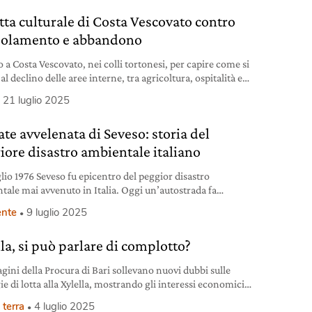
otta culturale di Costa Vescovato contro
olamento e abbandono
 a Costa Vescovato, nei colli tortonesi, per capire come si
 al declino delle aree interne, tra agricoltura, ospitalità e
a.
21 luglio 2025
ate avvelenata di Seveso: storia del
iore disastro ambientale italiano
glio 1976 Seveso fu epicentro del peggior disastro
tale mai avvenuto in Italia. Oggi un’autostrada fa
gere ricordi e paure
nte
9 luglio 2025
lla, si può parlare di complotto?
agini della Procura di Bari sollevano nuovi dubbi sulle
ie di lotta alla Xylella, mostrando gli interessi economici
ti all’ombra della fitopatia. Ma c’è dell’altro.
 terra
4 luglio 2025