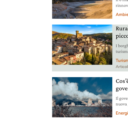
rinnov
del no
Ambie
Rural
picc
I borgh
turism
comuni
Turis
Artico
Cos’è
gove
Il gove
nuova 
pro e 
Energ