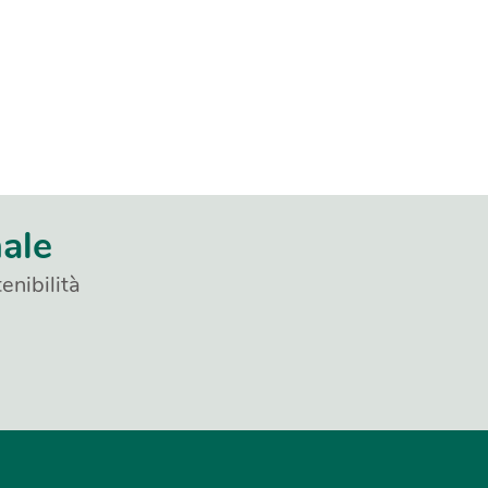
nale
enibilità