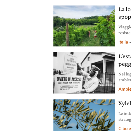
La l
spop
Viaggio
resiste
cultur
Italia
L’est
pegg
Nel lu
ambien
riemer
Ambie
Xyle
Le ind
strateg
coltiva
Cibo e