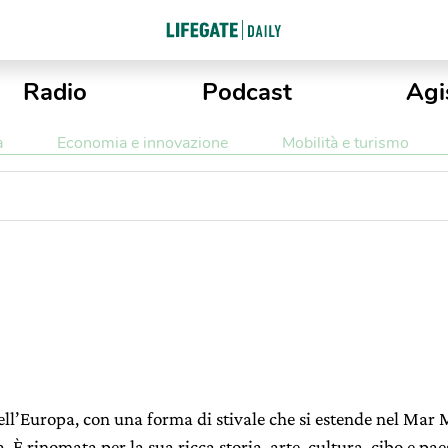
Radio
Podcast
Agi
a
Economia e innovazione
Mobilità e turismo
 dell’Europa, con una forma di stivale che si estende nel Mar
. È rinomata per la sua ricca storia, arte, cultura, cibo e pa