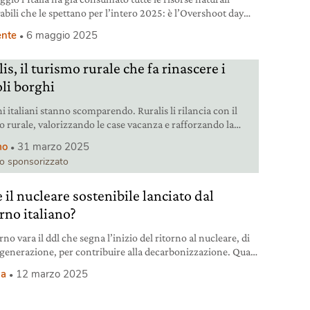
abili che le spettano per l’intero 2025: è l’Overshoot day
stro paese.
nte
6 maggio 2025
is, il turismo rurale che fa rinascere i
oli borghi
i italiani stanno scomparendo. Ruralis li rilancia con il
o rurale, valorizzando le case vacanza e rafforzando la
tà e l’economia locale.
mo
31 marzo 2025
lo sponsorizzato
 il nucleare sostenibile lanciato dal
rno italiano?
rno vara il ddl che segna l’inizio del ritorno al nucleare, di
generazione, per contribuire alla decarbonizzazione. Quali
quali contro?
ia
12 marzo 2025