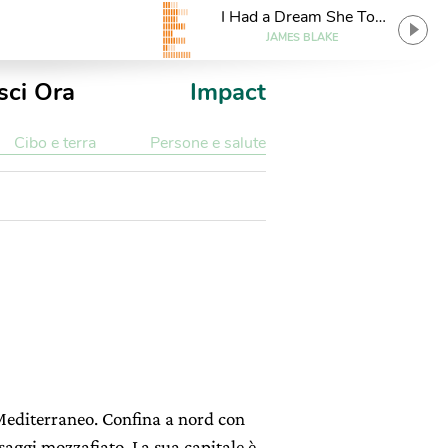
I Had a Dream She Took
My Hand
JAMES BLAKE
sci Ora
Impact
Cibo e terra
Persone e salute
 Mediterraneo. Confina a nord con
esaggi mozzafiato. La sua capitale è