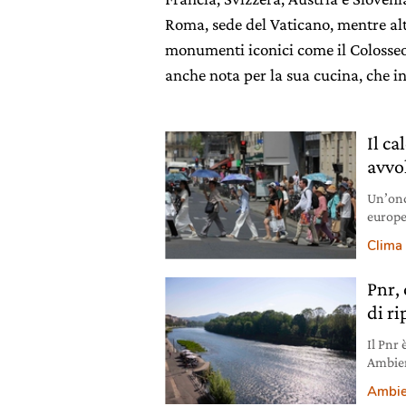
Roma, sede del Vaticano, mentre alt
monumenti iconici come il Colosseo,
anche nota per la sua cucina, che in
Il c
avvo
Un’ond
europee
Clima
Pnr,
di ri
Il Pnr 
Ambien
atteso
Ambie