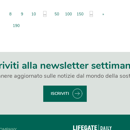
...
...
8
9
10
50
100
150
»
190
riviti alla newsletter settima
nere aggiornato sulle notizie dal mondo della sost
ISCRIVITI
OMPANY