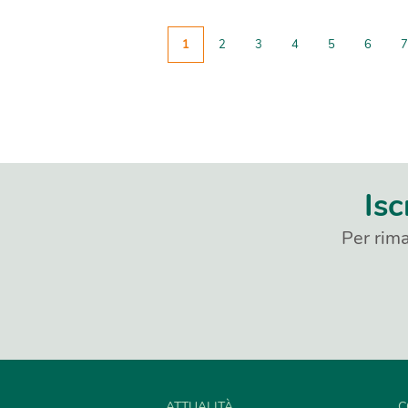
1
2
3
4
5
6
7
Isc
Per rima
ATTUALITÀ
C