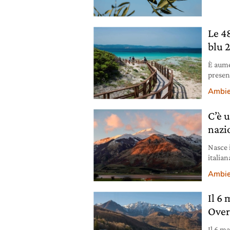
Le 4
blu 2
È aume
present
Ambie
C’è u
nazi
Nasce 
italia
Ambie
Il 6 
Over
Il 6 ma