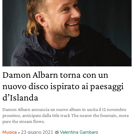
Damon Albarn torna con un
nuovo disco ispirato ai paesaggi
d’Islanda
Damon Albarn annuncia un nuovo album in uscita il 12 novembre
prossimo, anticipato dalla title track The nearer the fountain, more
pure the stream flows.
Musica
23 giugno 2021
di
Valentina Gambaro