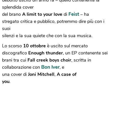
debutto uscito un anno fa – quello contenente la
splendida cover
Feist
del brano
A limit to your love
di
– ha
stregato critica e pubblico, potremmo dire più con i
suoi
silenzi e la sua quiete che con la sua musica.
Lo scorso
10 ottobre
è uscito sul mercato
discografico
Enough thunder
, un EP contenente sei
brani tra cui
Fall creek boys choir
, scritta in
Bon Iver
collaborazione con
, e
una cover di
Joni Mitchell
,
A case of
you
.