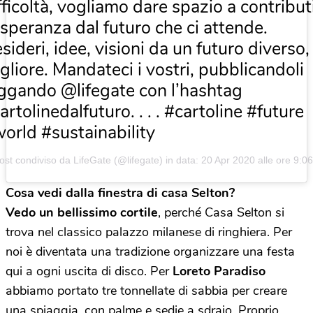
fficoltà, vogliamo dare spazio a contribut
 speranza dal futuro che ci attende.
sideri, idee, visioni da un futuro diverso,
gliore. Mandateci i vostri, pubblicandoli
ggando @lifegate con l’hashtag
artolinedalfuturo. . . . #cartoline #future
orld #sustainability
ost condiviso da LifeGate (@lifegate) in data:
20 Apr 2020 alle ore 9:0
Cosa vedi dalla finestra di casa Selton?
Vedo un bellissimo cortile
, perché Casa Selton si
trova nel classico palazzo milanese di ringhiera. Per
noi è diventata una tradizione organizzare una festa
qui a ogni uscita di disco. Per
Loreto Paradiso
abbiamo portato tre tonnellate di sabbia per creare
una spiaggia, con palme e sedie a sdraio. Proprio