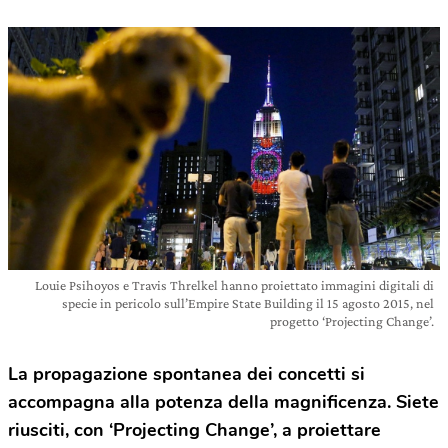
Louie Psihoyos e Travis Threlkel hanno proiettato immagini digitali di
specie in pericolo sull’Empire State Building il 15 agosto 2015, nel
progetto ‘Projecting Change’.
La propagazione spontanea dei concetti si
accompagna alla potenza della magnificenza. Siete
riusciti, con ‘Projecting Change’, a proiettare