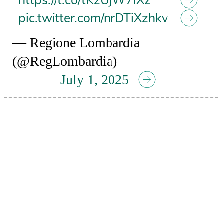
https://t.co/tKzUjW7lXz
pic.twitter.com/nrDTiXzhkv
— Regione Lombardia
(@RegLombardia)
July 1, 2025