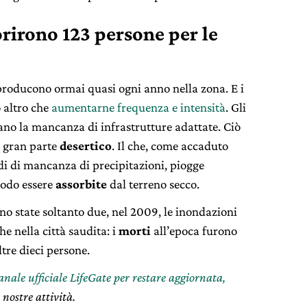
irono 123 persone per le
 producono ormai quasi ogni anno nella zona. E i
 altro che
aumentarne frequenza e intensità
. Gli
ano la mancanza di infrastrutture adattate. Ciò
n gran parte
desertico
. Il che, come accaduto
odi di mancanza di precipitazioni, piogge
modo essere
assorbite
dal terreno secco.
no state soltanto due, nel 2009, le inondazioni
 nella città saudita: i
morti
all’epoca furono
tre dieci persone.
canale ufficiale LifeGate per restare aggiornata,
 nostre attività.