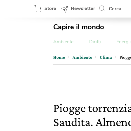
Store
Newsletter
Cerca
Capire il mondo
Ambiente
Diritti
Energi
Home
Ambiente
Clima
Piogge
Piogge torrenzia
Saudita. Almen