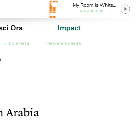
My Room Is White
(Dungen Remix)
MIA DOI TODD
sci Ora
Impact
Cibo e terra
Persone e salute
i
n Arabia