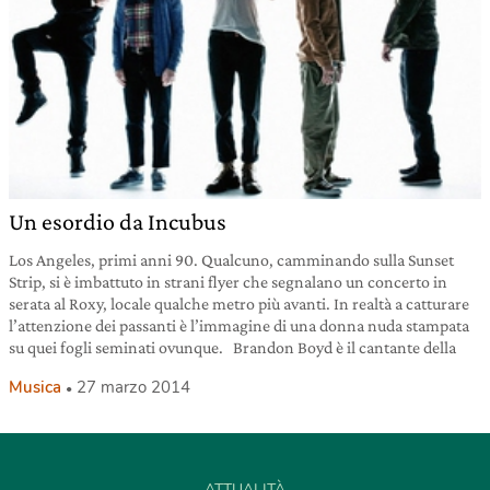
Un esordio da Incubus
Los Angeles, primi anni 90. Qualcuno, camminando sulla Sunset
Strip, si è imbattuto in strani flyer che segnalano un concerto in
serata al Roxy, locale qualche metro più avanti. In realtà a catturare
l’attenzione dei passanti è l’immagine di una donna nuda stampata
su quei fogli seminati ovunque. Brandon Boyd è il cantante della
Musica
27 marzo 2014
ATTUALITÀ