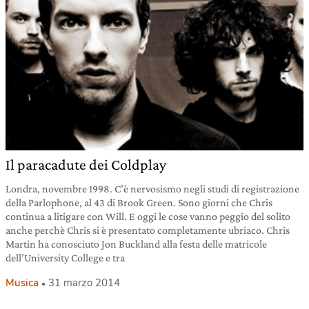
Il paracadute dei Coldplay
Londra, novembre 1998. C’è nervosismo negli studi di registrazione
della Parlophone, al 43 di Brook Green. Sono giorni che Chris
continua a litigare con Will. E oggi le cose vanno peggio del solito
anche perchè Chris si è presentato completamente ubriaco. Chris
Martin ha conosciuto Jon Buckland alla festa delle matricole
dell’University College e tra
Musica
31 marzo 2014