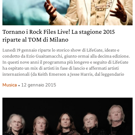
Tornano i Rock Files Live! La stagione 2015
riparte al TOM di Milano
Lunedì 19 gennaio riparte lo storico show di LifeGate, ideato e
condotto da Ezio Guaitamacchi, giunto ormai alla decima edizione.
In questi nove anni il programma più longevo e seguito di LifeGate
ha ospitato un mix di artisti in fase di lancio e affermati artisti
internazionali (da Keith Emerson a Jesse Harris, dal leggendario
Musica
12 gennaio 2015