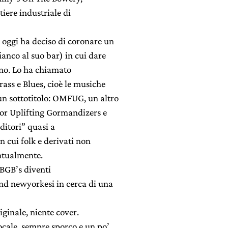
iere industriale di
oggi ha deciso di coronare un
ianco al suo bar) in cui dare
ono. Lo ha chiamato
ass e Blues, cioè le musiche
un sottotitolo: OMFUG, un altro
or Uplifting Gormandizers e
nditori” quasi a
n cui folk e derivati non
ntualmente.
 CBGB’s diventi
band newyorkesi in cerca di una
iginale, niente cover.
ocale, sempre sporco e un po’