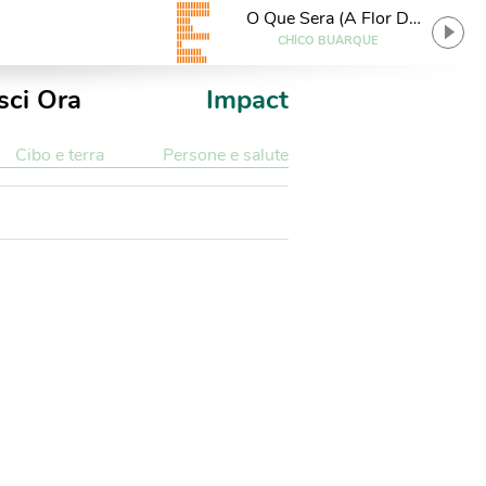
O Que Sera (A Flor Da
Terra)
CHICO BUARQUE
sci Ora
Impact
Cibo e terra
Persone e salute