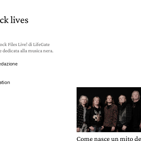
ck lives
ock Files Live! di LifeGate
e dedicata alla musica nera.
redazione
Come nasce un mito de