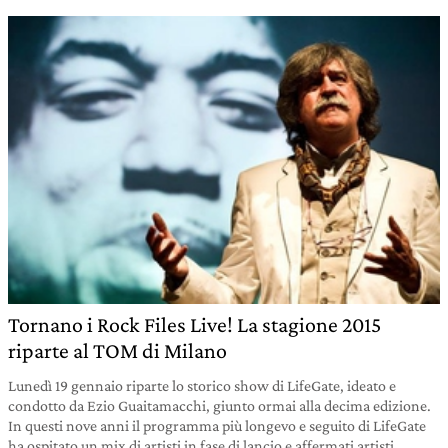
Tornano i Rock Files Live! La stagione 2015
riparte al TOM di Milano
Lunedì 19 gennaio riparte lo storico show di LifeGate, ideato e
condotto da Ezio Guaitamacchi, giunto ormai alla decima edizione.
In questi nove anni il programma più longevo e seguito di LifeGate
ha ospitato un mix di artisti in fase di lancio e affermati artisti