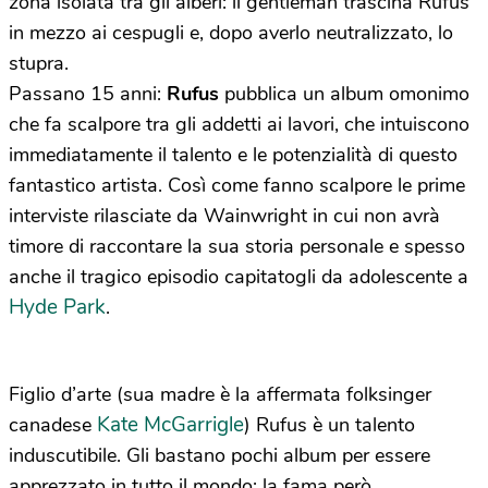
zona isolata tra gli alberi: il gentleman trascina Rufus
in mezzo ai cespugli e, dopo averlo neutralizzato, lo
stupra.
Passano 15 anni:
Rufus
pubblica un album omonimo
che fa scalpore tra gli addetti ai lavori, che intuiscono
immediatamente il talento e le potenzialità di questo
fantastico artista. Così come fanno scalpore le prime
interviste rilasciate da Wainwright in cui non avrà
timore di raccontare la sua storia personale e spesso
anche il tragico episodio capitatogli da adolescente a
Hyde Park
.
Figlio d’arte (sua madre è la affermata folksinger
Kate McGarrigle
canadese
) Rufus è un talento
induscutibile. Gli bastano pochi album per essere
apprezzato in tutto il mondo; la fama però