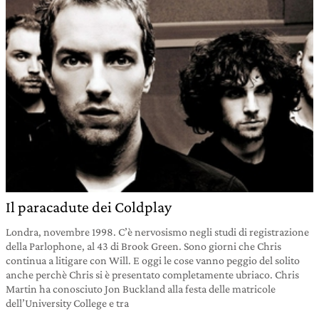
Il paracadute dei Coldplay
Londra, novembre 1998. C’è nervosismo negli studi di registrazione
della Parlophone, al 43 di Brook Green. Sono giorni che Chris
continua a litigare con Will. E oggi le cose vanno peggio del solito
anche perchè Chris si è presentato completamente ubriaco. Chris
Martin ha conosciuto Jon Buckland alla festa delle matricole
dell’University College e tra