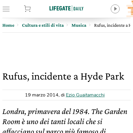
tore
Home
Cultura e stili di vita
Musica
Rufus, incidente a H
Rufus, incidente a Hyde Park
19 marzo 2014
,
di
Ezio Guaitamacchi
Londra, primavera del 1984. The Garden
Room è uno dei tanti locali che si
affacciano sul parco più famoso di