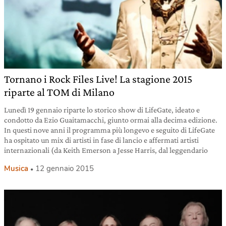
Tornano i Rock Files Live! La stagione 2015
riparte al TOM di Milano
Lunedì 19 gennaio riparte lo storico show di LifeGate, ideato e
condotto da Ezio Guaitamacchi, giunto ormai alla decima edizione.
In questi nove anni il programma più longevo e seguito di LifeGate
ha ospitato un mix di artisti in fase di lancio e affermati artisti
internazionali (da Keith Emerson a Jesse Harris, dal leggendario
Musica
12 gennaio 2015