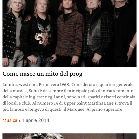
Come nasce un mito del prog
Londra, west end, Primavera 1968. Considerato il quartier generale
della musica, Soho è da sempre il principale polo d’intrattenimento
della capitale inglese: negli anni, sono nati, spariti e risorti centinaia
di locali e club. Al numero 14 di Upper Saint Martins Lane si trova il
più famoso e longevo di questi: il Marquee. Al piano superiore
Musica
1 aprile 2014