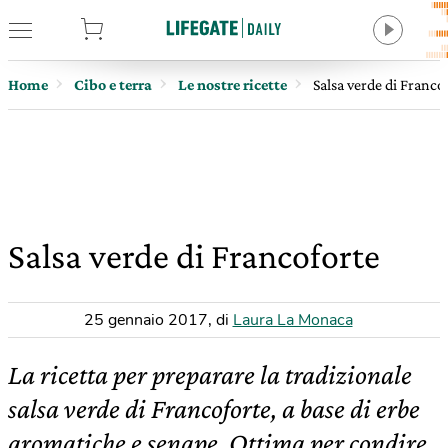
tore
Home
Cibo e terra
Le nostre ricette
Salsa verde di Franco
Salsa verde di Francoforte
25 gennaio 2017
,
di
Laura La Monaca
La ricetta per preparare la tradizionale
salsa verde di Francoforte, a base di erbe
aromatiche e senape. Ottima per condire