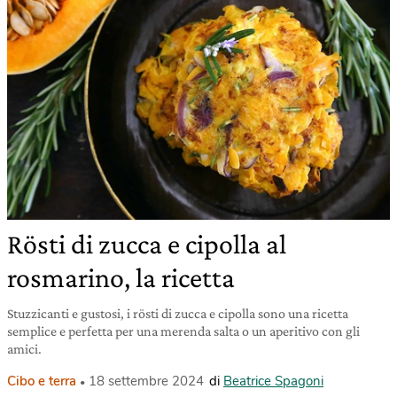
Rösti di zucca e cipolla al
rosmarino, la ricetta
Stuzzicanti e gustosi, i rösti di zucca e cipolla sono una ricetta
semplice e perfetta per una merenda salta o un aperitivo con gli
amici.
Cibo e terra
18 settembre 2024
di
Beatrice Spagoni