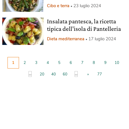
Cibo e terra
23 luglio 2024
Insalata pantesca, la ricetta
tipica dell’isola di Pantelleria
Dieta mediterranea
17 luglio 2024
1
2
3
4
5
6
7
8
9
10
...
...
20
40
60
»
77