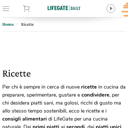
tore
Home
Ricette
Ricette
Per chi è sempre in cerca di nuove
ricette
in cucina da
preparare, sperimentare, gustare e
condividere
, per
chi desidera piatti sani, ma golosi, ricchi di gusto ma
allo stesso tempo sostenibili, ecco le ricette e i
consigli alimentari
di LifeGate per una cucina
naturale. Dai
primi piatti
ai
secondi
, dai
piatti unici