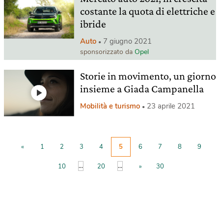
costante la quota di elettriche e
ibride
Auto
7 giugno 2021
sponsorizzato da
Opel
Storie in movimento, un giorno
insieme a Giada Campanella
Mobilità e turismo
23 aprile 2021
«
1
2
3
4
5
6
7
8
9
...
...
10
20
»
30