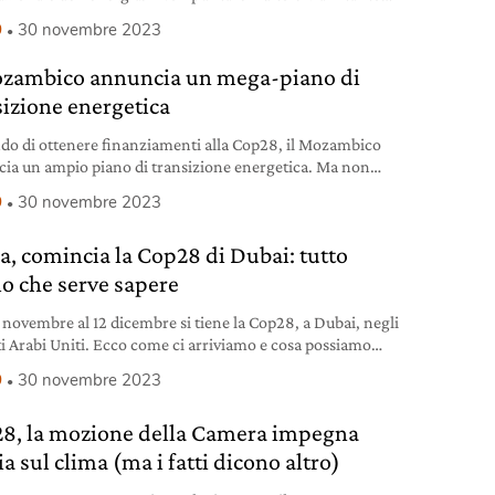
no solo l’1% in energie pulite.
9
30 novembre 2023
ozambico annuncia un mega-piano di
sizione energetica
do di ottenere finanziamenti alla Cop28, il Mozambico
ia un ampio piano di transizione energetica. Ma non
ia alle bombe climatiche.
9
30 novembre 2023
a, comincia la Cop28 di Dubai: tutto
lo che serve sapere
 novembre al 12 dicembre si tiene la Cop28, a Dubai, negli
i Arabi Uniti. Ecco come ci arriviamo e cosa possiamo
erci.
9
30 novembre 2023
8, la mozione della Camera impegna
lia sul clima (ma i fatti dicono altro)