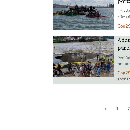
porto
Una de
climati
cento a
Cop2
Adat
parol
Per l’a
miliard
second
Cop2
sponso
«
1
2