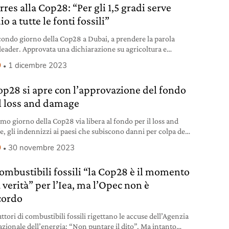
res alla Cop28: “Per gli 1,5 gradi serve
io a tutte le fonti fossili”
condo giorno della Cop28 a Dubai, a prendere la parola
 leader. Approvata una dichiarazione su agricoltura e
i alimentari.
9
1 dicembre 2023
op28 si apre con l’approvazione del fondo
il loss and damage
imo giorno della Cop28 via libera al fondo per il loss and
, gli indennizzi ai paesi che subiscono danni per colpa del
damento globale.
9
30 novembre 2023
combustibili fossili “la Cop28 è il momento
 verità” per l’Iea, ma l’Opec non è
cordo
ttori di combustibili fossili rigettano le accuse dell’Agenzia
azionale dell’energia: “Non puntare il dito”. Ma intanto