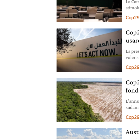
La Cam
stimolar
contra
Cop2
Cop2
usare
La pre
voler s
sfrutt
Cop2
Cop2
fond
L’annu
sudame
rinunce
Cop2
Austr