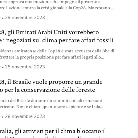
era approva una mozione che impegna il governo a
e l’azione contro la crisi globale alla Cop28. Ma restano le
ddizioni interne.
9
29 novembre 2023
8, gli Emirati Arabi Uniti vorrebbero
 i negoziati sul clima per fare affari fossili
sidenza emiratense della Cop28 è stata accusata dalla Bbc di
fruttare la propria posizione per fare affari legati allo
amento di petrolio e gas.
9
28 novembre 2023
8, il Brasile vuole proporre un grande
o per la conservazione delle foreste
ncio del Brasile durante un summit con altre nazioni
ricane. Non è chiaro quanto sarà capiente e se Lula
rà ai combustibili fossili.
9
28 novembre 2023
alia, gli attivisti per il clima bloccano il