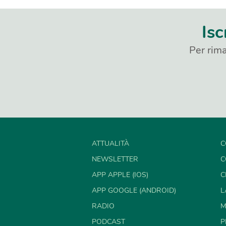
Isc
Per rima
ATTUALITÀ
C
NEWSLETTER
C
APP APPLE (IOS)
C
APP GOOGLE (ANDROID)
L
RADIO
M
PODCAST
P