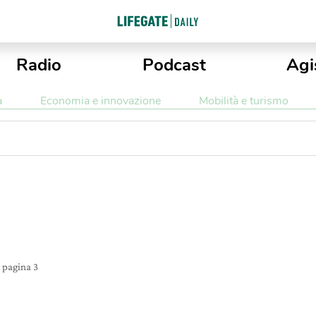
Radio
Podcast
Agi
a
Economia e innovazione
Mobilità e turismo
i
pagina 3