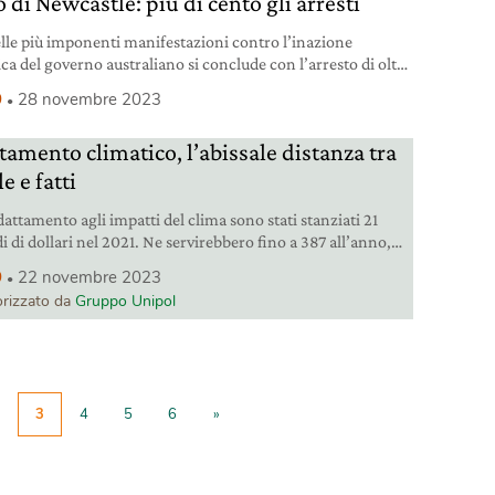
 di Newcastle: più di cento gli arresti
lle più imponenti manifestazioni contro l’inazione
ca del governo australiano si conclude con l’arresto di oltre
ttivisti per il clima.
9
28 novembre 2023
tamento climatico, l’abissale distanza tra
e e fatti
dattamento agli impatti del clima sono stati stanziati 21
i di dollari nel 2021. Ne servirebbero fino a 387 all’anno,
o l’Unep.
9
22 novembre 2023
rizzato da
Gruppo Unipol
3
4
5
6
»