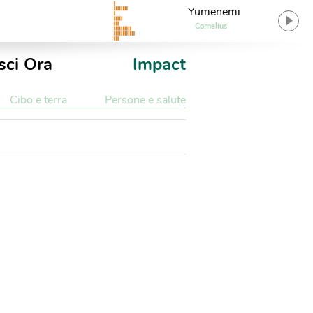
Yumenemi
Cornelius
sci Ora
Impact
Cibo e terra
Persone e salute