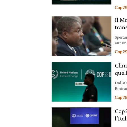
investo
Cop2
Il M
tran
Speran
annunc
rinunc
Cop2
Clim
quel
Dal 30
Emirat
attend
Cop2
Cop2
l’Ita