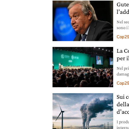
Guter
l’add
Nel se
sono i
sistem
Cop2
La C
per 
Nel pr
damage
riscal
Cop2
Sui 
della
d’ac
I produ
intern