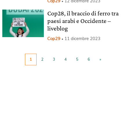
Cop29
12 dicembre 2023
Cop28, il braccio di ferro tra
paesi arabi e Occidente –
liveblog
Cop29
11 dicembre 2023
1
2
3
4
5
6
»