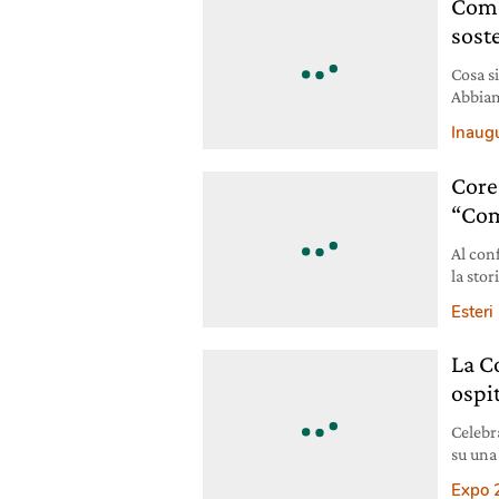
Come
sost
Cosa si
Abbiam
sosten
Inaug
Core
“Com
Al conf
la sto
in.
Esteri
La C
ospit
Celebr
su una 
Expo 