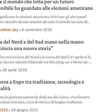
 il mondo che lotta per un futuro
enibile ha guardato alle elezioni americane
gnificano le elezioni americane 2020 per gli altri paesi?
o raccolto alcune reazioni da tutto il mondo sui temi di
ibilità sociale, ambientale ed economica.
uration day
6 novembre 2020
a del Nord e del Sud mano nella mano:
incia una nuova storia”
ine tra la Corea del Nord e la Corea del Sud il 27 aprile si fa
ria: storico summit bilaterale tra Kim Jong-un e Moon Jae-
26 aprile 2018
orea a Expo tra tradizione, tecnologia e
alità
ata la giornata nazionale dedicata alla Corea. Una finestra
cultura lontana, ricca di storia e di lunghe tradizioni.
2015
26 giugno 2015