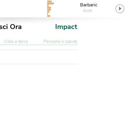
Barbaric
BLUR
sci Ora
Impact
Cibo e terra
Persone e salute