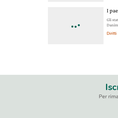
I pae
Gli sta
Danima
Diritti
Isc
Per rima