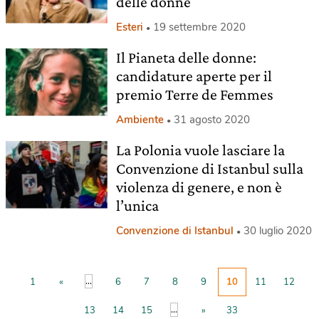
delle donne
Esteri
19 settembre 2020
Il Pianeta delle donne:
candidature aperte per il
premio Terre de Femmes
Ambiente
31 agosto 2020
La Polonia vuole lasciare la
Convenzione di Istanbul sulla
violenza di genere, e non è
l’unica
Convenzione di Istanbul
30 luglio 2020
...
1
«
6
7
8
9
10
11
12
...
13
14
15
»
33