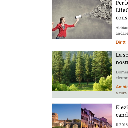
Per l
Life
cons
Abbiam
andare
sintoni
Diritti
La so
nost
Domeni
elettor
dopogu
Ambie
validi
a cura
dalla 
rischi
Elezi
cand
Il 2018