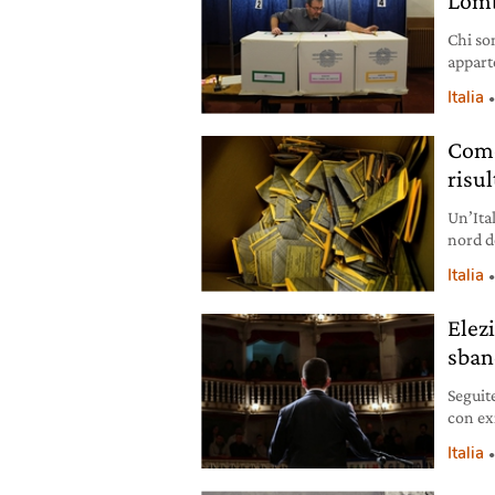
Lomba
Chi son
appart
Italia
Come
risul
Un’Ital
nord d
risult
Italia
govern
Elezi
sbanc
Seguit
con exi
capire 
Italia