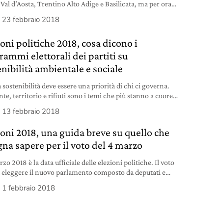
 Val d’Aosta, Trentino Alto Adige e Basilicata, ma per ora
ondiamo i programmi elettorali dei candidati alla Regione
23 febbraio 2018
e Lombardia che si terranno il 4 marzo.
oni politiche 2018, cosa dicono i
rammi elettorali dei partiti su
enibilità ambientale e sociale
 sostenibilità deve essere una priorità di chi ci governa.
e, territorio e rifiuti sono i temi che più stanno a cuore
taliani: vediamo cosa propongono i programmi elettorali dei
13 febbraio 2018
ali partiti in vista delle elezioni italiane del 4 marzo.
ioni 2018, una guida breve su quello che
gna sapere per il voto del 4 marzo
rzo 2018 è la data ufficiale delle elezioni politiche. Il voto
a eleggere il nuovo parlamento composto da deputati e
i. Si vota anche per le elezioni regionali in Lazio e
1 febbraio 2018
dia. Cosa sapere per arrivare pronti all’appuntamento.