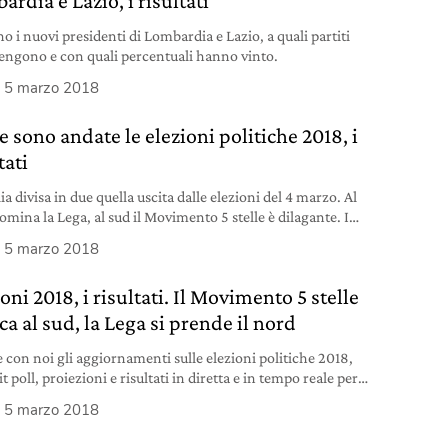
rdia e Lazio, i risultati
o i nuovi presidenti di Lombardia e Lazio, a quali partiti
engono e con quali percentuali hanno vinto.
5 marzo 2018
 sono andate le elezioni politiche 2018, i
tati
ia divisa in due quella uscita dalle elezioni del 4 marzo. Al
omina la Lega, al sud il Movimento 5 stelle è dilagante. I
ati finali, però, non consentono a nessuna coalizione di
5 marzo 2018
are. Cosa succede ora?
oni 2018, i risultati. Il Movimento 5 stelle
a al sud, la Lega si prende il nord
e con noi gli aggiornamenti sulle elezioni politiche 2018,
t poll, proiezioni e risultati in diretta e in tempo reale per
chi ha vinto.
5 marzo 2018