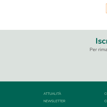
Isc
Per rima
ATTUALITÀ
C
NEWSLETTER
C