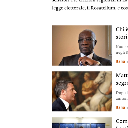
legge elettorale, il Rosatellum, e co
Chi 
stori
Nato i
negli S
elezion
Italia
storia
Matt
segr
Dopo la
annunci
“Sarem
Italia
Come