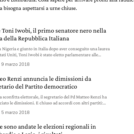
sa bisogna aspettarsi a urne chiuse.
è Toni Iwobi, il primo senatore nero nella
a della Repubblica Italiana
n Nigeria e giunto in Italia dopo aver conseguito una laurea
tati Uniti, Toni Iwobi è stato eletto parlamentare alle
i politiche del 4 marzo: è il primo senatore nero nella
9 marzo 2018
 repubblicana.
eo Renzi annuncia le dimissioni da
etario del Partito democratico
 sconfitta elettorale, il segretario del Pd Matteo Renzi ha
ato le dimissioni. E chiuso ad accordi con altri partiti:
o all’opposizione”.
5 marzo 2018
 sono andate le elezioni regionali in