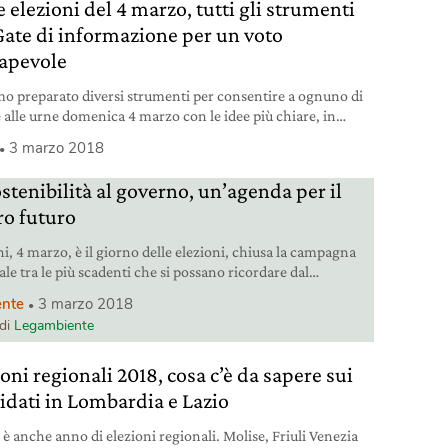
e elezioni del 4 marzo, tutti gli strumenti
Gate di informazione per un voto
apevole
o preparato diversi strumenti per consentire a ognuno di
 alle urne domenica 4 marzo con le idee più chiare, in
a col più alto concetto di sostenibilità, sociale e ambientale.
3 marzo 2018
stenibilità al governo, un’agenda per il
ro futuro
, 4 marzo, è il giorno delle elezioni, chiusa la campagna
ale tra le più scadenti che si possano ricordare dal
erra a oggi, con poche idee concrete e praticabili, senza
nte
3 marzo 2018
 confronti tra le parti in campo, fortemente condizionata
 di
Legambiente
spada di Damocle di una legge elettorale pasticciata che
a di condurre all’ingovernabilità, un gruppo di 23
oni regionali 2018, cosa c’è da sapere sui
idati in Lombardia e Lazio
 è anche anno di elezioni regionali. Molise, Friuli Venezia