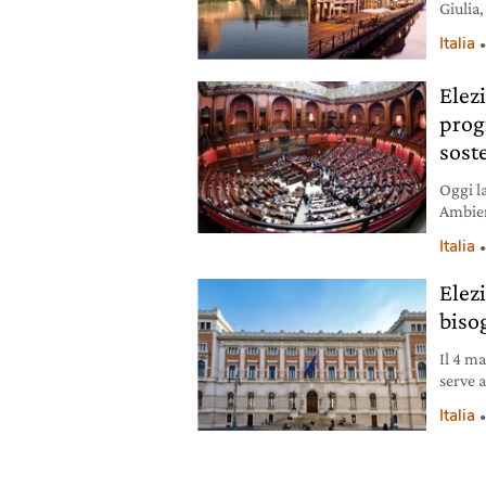
Giulia,
approf
Italia
Lazio 
Elezi
prog
sost
Oggi la
Ambient
agli i
Italia
princip
Elez
biso
Il 4 ma
serve 
senator
Italia
Lombar