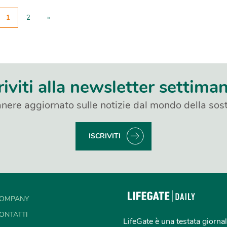
1
2
»
riviti alla newsletter settima
nere aggiornato sulle notizie dal mondo della sost
ISCRIVITI
OMPANY
ONTATTI
LifeGate è una testata giornal