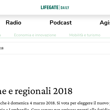
Radio
Podcast
Agi
a
Economia e innovazione
Mobilità e turismo
018
he e regionali 2018
litiche è domenica 4 marzo 2018. Si vota per eleggere il nuo
Lazio e Lombardia. Cosa sapere per arrivare pronti alla fatidi