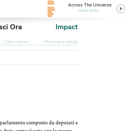
Across The Universe
FIONA APPLE
sci Ora
Impact
Cibo e terra
Persone e salute
vo parlamento composto da deputati e
ca data, come si vota con la nuova