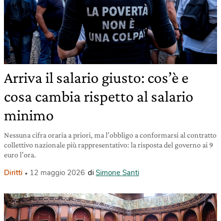
Arriva il salario giusto: cos’è e
cosa cambia rispetto al salario
minimo
Nessuna cifra oraria a priori, ma l’obbligo a conformarsi al contratto
collettivo nazionale più rappresentativo: la risposta del governo ai 9
euro l’ora.
Diritti
12 maggio 2026
di
Simone Santi