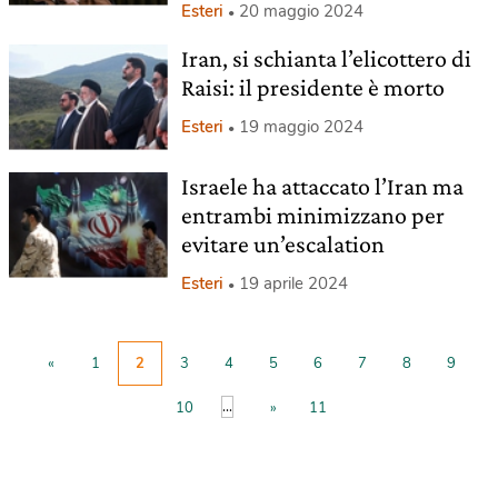
Esteri
20 maggio 2024
Iran, si schianta l’elicottero di
Raisi: il presidente è morto
Esteri
19 maggio 2024
Israele ha attaccato l’Iran ma
entrambi minimizzano per
evitare un’escalation
Esteri
19 aprile 2024
«
1
2
3
4
5
6
7
8
9
...
10
»
11