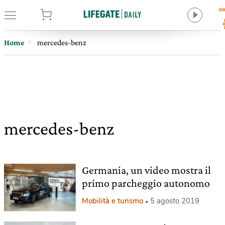
tore
Home
mercedes-benz
mercedes-benz
Germania, un video mostra il
primo parcheggio autonomo
Mobilità e turismo
5 agosto 2019