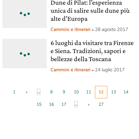
Dune di Pilat: l’esperienza
unica di salire sulle dune più
alte d’Europa
Cammini e itinerari
28 agosto 2017
6 luoghi da visitare tra Firenze
e Siena. Tradizioni, sapori e
bellezze della Toscana
Cammini e itinerari
24 luglio 2017
...
1
«
8
9
10
11
12
13
14
...
15
16
17
»
27