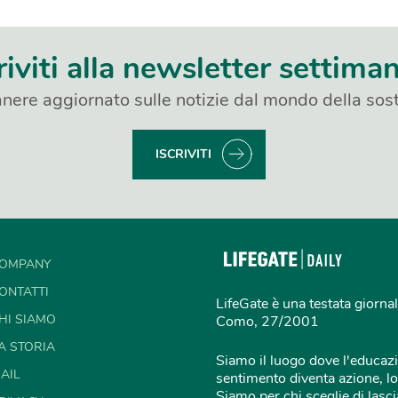
riviti alla newsletter settima
nere aggiornato sulle notizie dal mondo della sost
ISCRIVITI
OMPANY
ONTATTI
LifeGate è una testata giornal
HI SIAMO
Como, 27/2001
A STORIA
Siamo il luogo dove l'educazi
AIL
sentimento diventa azione, lo
Siamo per chi sceglie di lascia