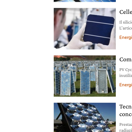
sosten
Celle
anni.
Il sili
L’artic
comple
Energ
fotovo
Come 
PV Cyc
inutili
costitu
Energ
Tecno
conc
Presta
radiazi