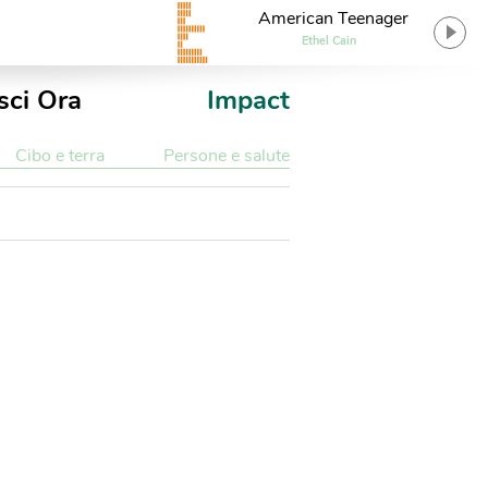
American Teenager
Ethel Cain
sci Ora
Impact
Cibo e terra
Persone e salute