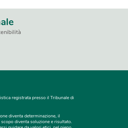
nale
enibilità
istica registrata presso il Tribunale di
one diventa determinazione, il
 scopo diventa soluzione e risultato.
rsi guidare da valori etici, nel pieno