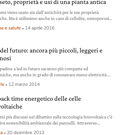
seto, proprietà e usi di una pianta antica
eto viene usato sin dall’antichità per le sue proprietà
che. Ma è utilissimo anche in caso di cellulite, osteoporosi e
essere di unghie e capelli. Merito della ricchezza in
e e salute
14 aprile 2016
, la sua vera forza.
 del futuro: ancora più piccoli, leggeri e
nosi
padine a led in futuro saranno più compatte ed
iche, ma anche in grado di consumare meno elettricità e
 triplo di luce. Lo assicurano i ricercatori dell’Istituto
yle
12 marzo 2014
ofer di Friburgo, che hanno messo a punto una lampadina
il nitruro di gallio (GaN) al posto del silicio. Già oggi le
back time energetico delle celle
i lampadine
voltaiche
emi più discussi nel dibattito sulla tecnologia fotovoltaica c’è
tiva sostenibilità ambientale dei pannelli. Attraverso
lisi LCA è possibile dimostrare che l’ammortamento
ia
20 dicembre 2013
tico di un impianto fotovoltaico è energeticamente