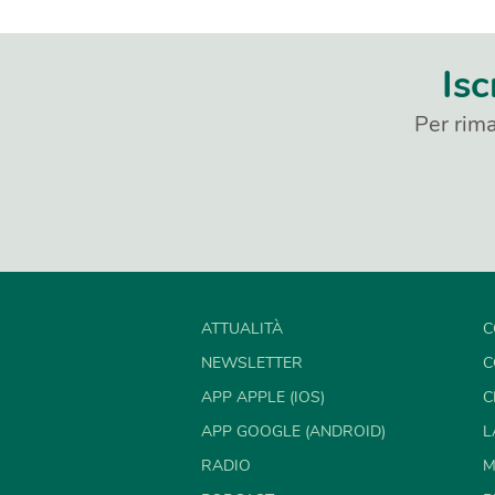
Isc
Per rima
ATTUALITÀ
C
NEWSLETTER
C
APP APPLE (IOS)
C
APP GOOGLE (ANDROID)
L
RADIO
M