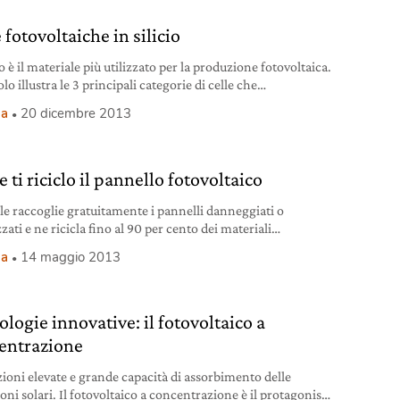
ibile essendo la vita operativa dei moduli superiore a 20
 fotovoltaiche in silicio
cio è il materiale più utilizzato per la produzione fotovoltaica.
olo illustra le 3 principali categorie di celle che
ssivamente rappresentano otre il 90% delle istallazioni
ia
20 dicembre 2013
ltaiche a livello mondiale.
ti riciclo il pannello fotovoltaico
le raccoglie gratuitamente i pannelli danneggiati o
zzati e ne ricicla fino al 90 per cento dei materiali
enti.
ia
14 maggio 2013
logie innovative: il fotovoltaico a
entrazione
zioni elevate e grande capacità di assorbimento delle
oni solari. Il fotovoltaico a concentrazione è il protagonista