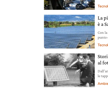
nella c
Tecno
La p
è a 
Con la
punto 
solare.
Tecno
Stori
al fo
Dall’an
le tapp
dell’en
Ambie