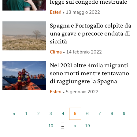
legge sul congedo mestruale
Esteri
13 maggio 2022
Spagna e Portogallo colpite da
una grave e precoce ondata di
siccità
Clima
14 febbraio 2022
Nel 2021 oltre 4mila migranti
sono morti mentre tentavano
di raggiungere la Spagna
Esteri
5 gennaio 2022
«
1
2
3
4
5
6
7
8
9
...
10
»
19