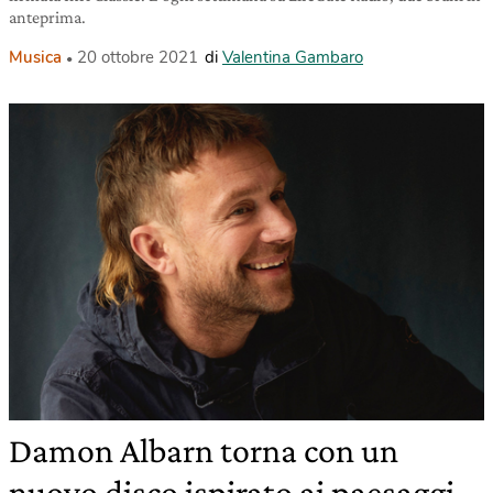
anteprima.
Musica
20 ottobre 2021
di
Valentina Gambaro
Damon Albarn torna con un
nuovo disco ispirato ai paesaggi