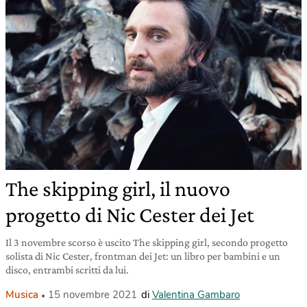
The skipping girl, il nuovo
progetto di Nic Cester dei Jet
Il 3 novembre scorso è uscito The skipping girl, secondo progetto
solista di Nic Cester, frontman dei Jet: un libro per bambini e un
disco, entrambi scritti da lui.
Musica
15 novembre 2021
di
Valentina Gambaro